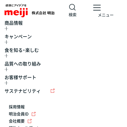
検索
メニュー
商品情報
キャンペーン
食を知る・楽しむ
品質への取り組み
お客様サポート
レシピ
食の栄養バランスチェック
チョコレート
工場見学
サステナビリティ
ヨーグルト
牛乳
食育
プレスリリース
アイス
採用情報
アレルギー
チーズ
キャンペーン
明治会員ID
会社概要
問い合わせ