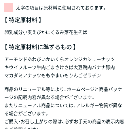
太字の項目は原材料に使用されております。
【 特定原材料 】
卵
乳成分
小麦
えび
かに
くるみ
落花生
そば
【 特定原材料に準ずるもの 】
アーモンド
あわび
いか
いくら
オレンジ
カシューナッツ
キウイフルーツ
牛肉
ごま
さけ
さば
大豆
鶏肉
バナナ
豚肉
マカダミアナッツ
もも
やまいも
りんご
ゼラチン
商品のリニューアル等により、ホームページと商品パッケ
ージの記載内容が異なる場合がございます。
またリニューアル商品については、アレルギー物質が異な
る場合がございます。
ご購入・お召し上がりの際は、必ずお手元の商品の表示内容