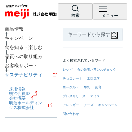
検索
メニュー
LANGUAGE
商品情報
キャンペーン
食を知る・楽しむ
品質への取り組み
よく検索されているワード
お客様サポート
レシピ
食の栄養バランスチェック
サステナビリティ
チョコレート
工場見学
ヨーグルト
牛乳
食育
採用情報
明治会員ID
プレスリリース
アイス
会社概要
明治ホールディン
アレルギー
チーズ
キャンペーン
グス株式会社
問い合わせ