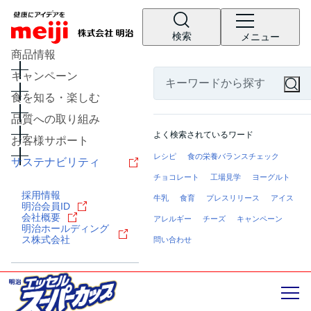
検索
メニュー
商品情報
キャンペーン
食を知る・楽しむ
品質への取り組み
よく検索されているワード
お客様サポート
レシピ
食の栄養バランスチェック
サステナビリティ
チョコレート
工場見学
ヨーグルト
採用情報
牛乳
食育
プレスリリース
アイス
明治会員ID
会社概要
アレルギー
チーズ
キャンペーン
明治ホールディング
ス株式会社
問い合わせ