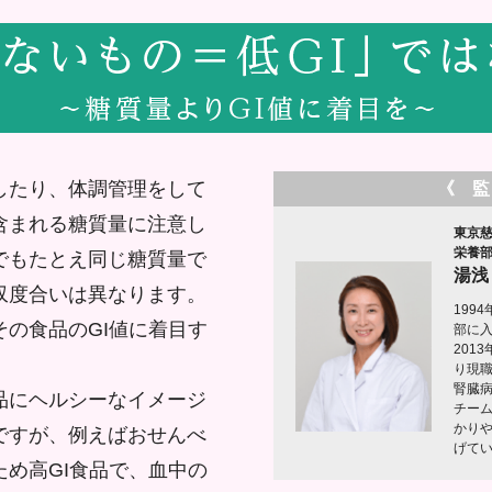
したり、体調管理をして
《 
含まれる糖質量に注意し
東京
栄養
でもたとえ同じ糖質量で
湯浅
収度合いは異なります。
199
の食品のGI値に着目す
部に
201
り現
腎臓
品にヘルシーなイメージ
チー
かり
ですが、例えばおせんべ
げて
め高GI食品で、血中の