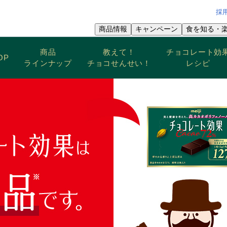
採
商品情報
キャンペーン
食を知る・
商品
教えて！
チョコレート効
OP
ラインナップ
チョコせんせい！
レシピ