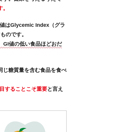
す。
ycemic Index（グラ
すものです。
、GI値の低い食品ほどおだ
同じ糖質量を含む食品を食べ
着目することこそ重要
と言え