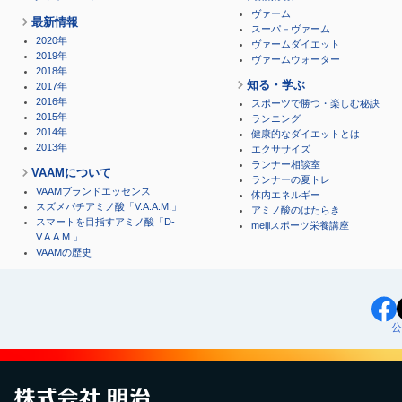
ヴァーム
最新情報
スーパ－ヴァーム
2020年
ヴァームダイエット
2019年
ヴァームウォーター
2018年
知る・学ぶ
2017年
2016年
スポーツで勝つ・楽しむ秘訣
2015年
ランニング
2014年
健康的なダイエットとは
2013年
エクササイズ
ランナー相談室
VAAMについて
ランナーの夏トレ
VAAMブランドエッセンス
体内エネルギー
スズメバチアミノ酸「V.A.A.M.」
アミノ酸のはたらき
スマートを目指すアミノ酸「D-
meijiスポーツ栄養講座
V.A.A.M.」
VAAMの歴史
公