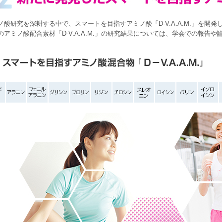
ノ酸研究を深耕する中で、スマートを目指すアミノ酸「D-V.A.A.M.」を開発
のアミノ酸配合素材「D-V.A.A.M.」の研究結果については、学会での報告