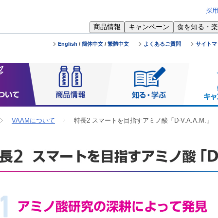
採
商品情報
キャンペーン
食を知る・楽
English
/
簡体中文
/
繁體中文
よくあるご質問
サイトマ
VAAMについて
特長2 スマートを目指すアミノ酸「D-V.A.A.M.」