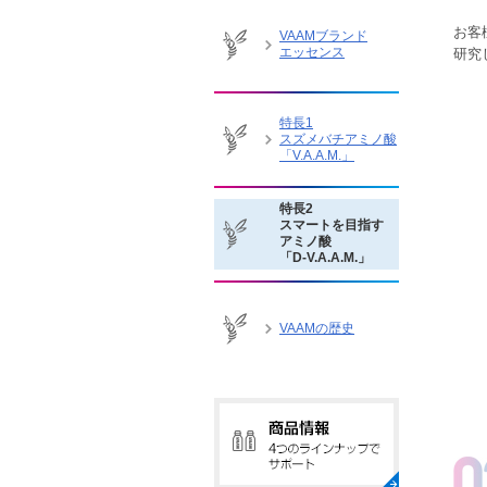
お客
VAAMブランド
エッセンス
研究
特長1
スズメバチアミノ酸
「V.A.A.M.」
特長2
スマートを目指す
アミノ酸
「D-V.A.A.M.」
VAAMの歴史