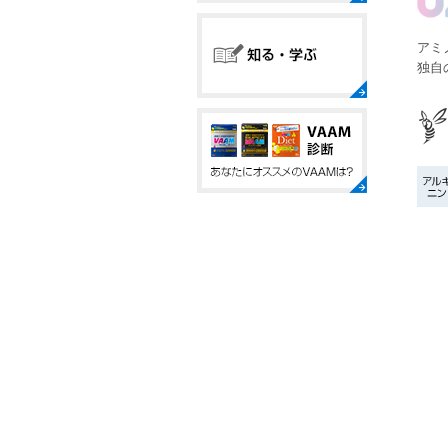
アミ
独自