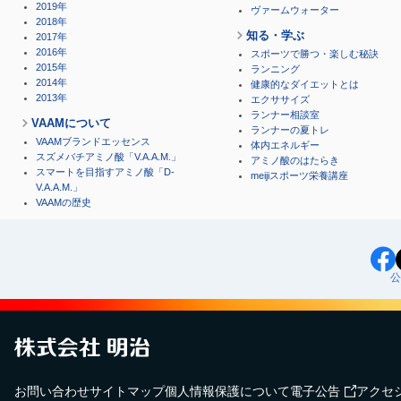
2019年
ヴァームウォーター
2018年
知る・学ぶ
2017年
2016年
スポーツで勝つ・楽しむ秘訣
2015年
ランニング
2014年
健康的なダイエットとは
2013年
エクササイズ
ランナー相談室
VAAMについて
ランナーの夏トレ
VAAMブランドエッセンス
体内エネルギー
スズメバチアミノ酸「V.A.A.M.」
アミノ酸のはたらき
スマートを目指すアミノ酸「D-
meijiスポーツ栄養講座
V.A.A.M.」
VAAMの歴史
公
お問い合わせ
サイトマップ
個人情報保護について
電子公告
アクセ