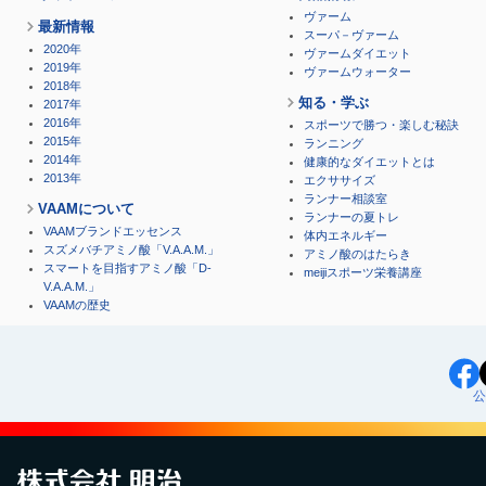
ヴァーム
最新情報
スーパ－ヴァーム
2020年
ヴァームダイエット
2019年
ヴァームウォーター
2018年
知る・学ぶ
2017年
2016年
スポーツで勝つ・楽しむ秘訣
2015年
ランニング
2014年
健康的なダイエットとは
2013年
エクササイズ
ランナー相談室
VAAMについて
ランナーの夏トレ
VAAMブランドエッセンス
体内エネルギー
スズメバチアミノ酸「V.A.A.M.」
アミノ酸のはたらき
スマートを目指すアミノ酸「D-
meijiスポーツ栄養講座
V.A.A.M.」
VAAMの歴史
公