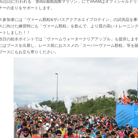
月3日(日)に行われる「第8回湘南国際マラソン」にてVAAMはオフィシャルド
ナーの走りをサポートします。
ス参加者には「ヴァーム顆粒&ザバスアクアホエイプロテイン」の試供品を事
スに向けた練習時にも「ヴァーム顆粒」を飲んで、より質の高いトレーニン
ートしました！！
当日の給水ポイントでは「ヴァームウォータークリアアップル」も提供しま
にはブースを出展し、レース前におススメの「スーパーヴァーム顆粒」等を
ブースにもお立ち寄りください。