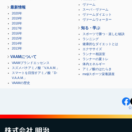
ヴァーム
最新情報
スーパ－ヴァーム
2020年
ヴァームダイエット
2019年
ヴァームウォーター
2018年
知る・学ぶ
2017年
2016年
スポーツで勝つ・楽しむ秘訣
2015年
ランニング
2014年
健康的なダイエットとは
2013年
エクササイズ
ランナー相談室
VAAMについて
ランナーの夏トレ
VAAMブランドエッセンス
体内エネルギー
スズメバチアミノ酸「V.A.A.M.」
アミノ酸のはたらき
スマートを目指すアミノ酸「D-
meijiスポーツ栄養講座
V.A.A.M.」
VAAMの歴史
公