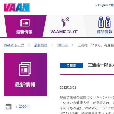
English
/
簡
VAAM トップ
最新情報
2013年
三浦雄一郎さん、有森裕
三浦雄一郎さ
2013/10/01
厚生労働省の健康づくりキャンペー
「いきいき健康大使」が発表され、
2020年
そのうち2名は、VAAMでアドバ
お2人は今後、特定健康診査（メタ