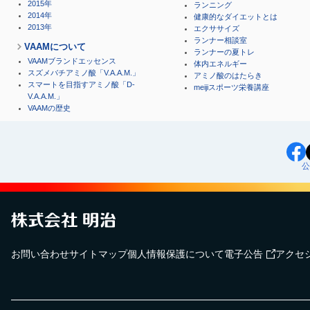
2015年
ランニング
2014年
健康的なダイエットとは
2013年
エクササイズ
ランナー相談室
VAAMについて
ランナーの夏トレ
VAAMブランドエッセンス
体内エネルギー
スズメバチアミノ酸「V.A.A.M.」
アミノ酸のはたらき
スマートを目指すアミノ酸「D-
meijiスポーツ栄養講座
V.A.A.M.」
VAAMの歴史
公
お問い合わせ
サイトマップ
個人情報保護について
電子公告
アクセ