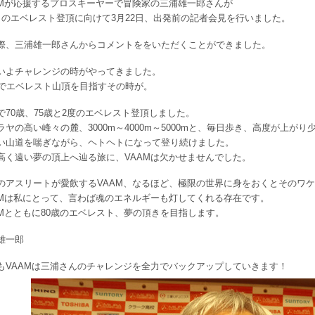
AMが応援するプロスキーヤーで冒険家の三浦雄一郎さんが
目のエベレスト登頂に向けて3月22日、出発前の記者会見を行いました。
際、三浦雄一郎さんからコメントををいただくことができました。
いよチャレンジの時がやってきました。
歳でエベレスト山頂を目指すその時が。
で70歳、75歳と2度のエベレスト登頂しました。
ラヤの高い峰々の麓、3000m～4000m～5000mと、毎日歩き、高度が上が
い山道を喘ぎながら、ヘトヘトになって登り続けました。
高く遠い夢の頂上へ辿る旅に、VAAMは欠かせませんでした。
のアスリートが愛飲するVAAM、なるほど、極限の世界に身をおくとそのワ
AMは私にとって、言わば魂のエネルギーも灯してくれる存在です。
AMとともに80歳のエベレスト、夢の頂きを目指します。
雄一郎
もVAAMは三浦さんのチャレンジを全力でバックアップしていきます！