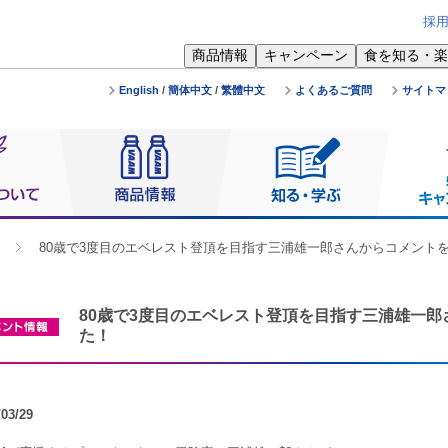
採
商品情報
キャンペーン
食を知る・楽
English
/
簡体中文
/
繁體中文
よくあるご質問
サイトマ
80歳で3度目のエベレスト登頂を目指す三浦雄一郎さんからコメント
80歳で3度目のエベレスト登頂を目指す三浦雄一
た！
/03/29