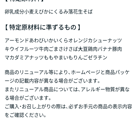
卵
乳成分
小麦
えび
かに
くるみ
落花生
そば
【 特定原材料に準ずるもの 】
アーモンド
あわび
いか
いくら
オレンジ
カシューナッツ
キウイフルーツ
牛肉
ごま
さけ
さば
大豆
鶏肉
バナナ
豚肉
マカダミアナッツ
もも
やまいも
りんご
ゼラチン
商品のリニューアル等により、ホームページと商品パッケ
ージの記載内容が異なる場合がございます。
またリニューアル商品については、アレルギー物質が異な
る場合がございます。
ご購入・お召し上がりの際は、必ずお手元の商品の表示内容
をご確認ください。