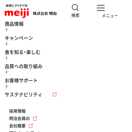
検索
メニュー
商品情報
キャンペーン
食を知る・楽しむ
品質への取り組み
お客様サポート
レシピ
食の栄養バランスチェック
チョコレート
工場見学
サステナビリティ
ヨーグルト
牛乳
食育
プレスリリース
アイス
採用情報
アレルギー
チーズ
キャンペーン
明治会員ID
会社概要
問い合わせ