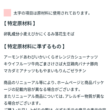
太字の項目は原材料に使用されております。
【 特定原材料 】
卵
乳成分
小麦
えび
かに
くるみ
落花生
そば
【 特定原材料に準ずるもの 】
アーモンド
あわび
いか
いくら
オレンジ
カシューナッツ
キウイフルーツ
牛肉
ごま
さけ
さば
大豆
鶏肉
バナナ
豚肉
マカダミアナッツ
もも
やまいも
りんご
ゼラチン
商品のリニューアル等により、ホームページと商品パッケ
ージの記載内容が異なる場合がございます。
またリニューアル商品については、アレルギー物質が異な
る場合がございます。
ご購入・お召し上がりの際は、必ずお手元の商品の表示内容