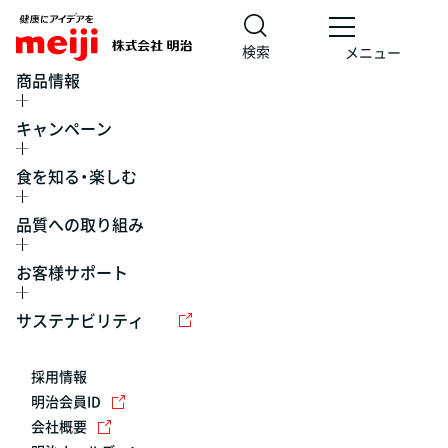
検索
メニュー
商品情報
キャンペーン
食を知る・楽しむ
品質への取り組み
お客様サポート
レシピ
食の栄養バランスチェック
チョコレート
工場見学
サステナビリティ
ヨーグルト
牛乳
食育
プレスリリース
アイス
採用情報
アレルギー
チーズ
キャンペーン
明治会員ID
会社概要
問い合わせ