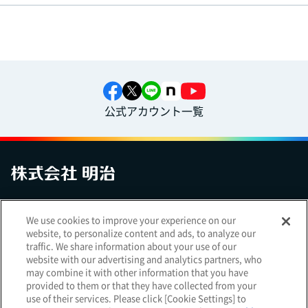
公式アカウント一覧
お問い合わせ
サイトマップ
個人情報保護について
電子公告
We use cookies to improve your experience on our
アクセシビリティへの対応方針
ご利用規約
明治グループのDX
website, to personalize content and ads, to analyze our
Cookie Settings
traffic. We share information about your use of our
website with our advertising and analytics partners, who
may combine it with other information that you have
provided to them or that they have collected from your
use of their services. Please click [Cookie Settings] to
（
｜
）
明治ホールディングス株式会社
EN
簡体