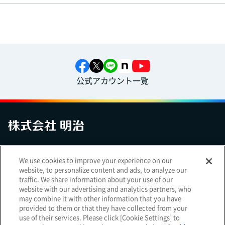
公式アカウント一覧
お問い合わせ
サイトマップ
個人情報保護について
電子公告
We use cookies to improve your experience on our
アクセシビリティへの対応方針
ご利用規約
明治グループのDX
website, to personalize content and ads, to analyze our
Cookie Settings
traffic. We share information about your use of our
website with our advertising and analytics partners, who
may combine it with other information that you have
provided to them or that they have collected from your
use of their services. Please click [Cookie Settings] to
（
｜
）
明治ホールディングス株式会社
EN
簡体