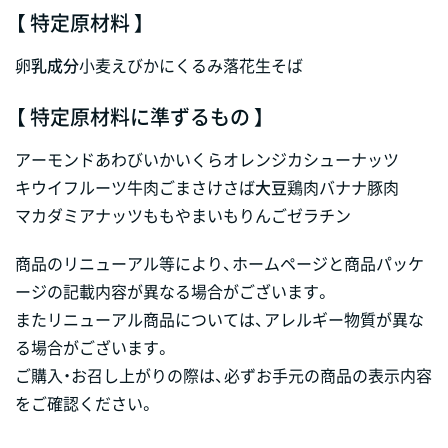
【 特定原材料 】
卵
乳成分
小麦
えび
かに
くるみ
落花生
そば
【 特定原材料に準ずるもの 】
アーモンド
あわび
いか
いくら
オレンジ
カシューナッツ
キウイフルーツ
牛肉
ごま
さけ
さば
大豆
鶏肉
バナナ
豚肉
マカダミアナッツ
もも
やまいも
りんご
ゼラチン
商品のリニューアル等により、ホームページと商品パッケ
ージの記載内容が異なる場合がございます。
またリニューアル商品については、アレルギー物質が異な
る場合がございます。
ご購入・お召し上がりの際は、必ずお手元の商品の表示内容
をご確認ください。