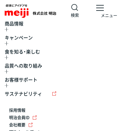
検索
メニュー
商品情報
キャンペーン
食を知る・楽しむ
品質への取り組み
お客様サポート
レシピ
食の栄養バランスチェック
チョコレート
工場見学
サステナビリティ
ヨーグルト
牛乳
食育
プレスリリース
アイス
採用情報
アレルギー
チーズ
キャンペーン
明治会員ID
会社概要
問い合わせ