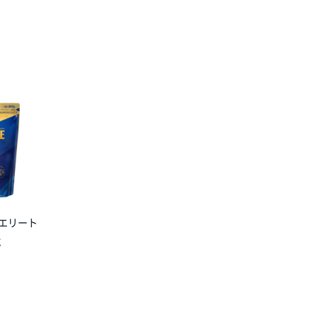
ルエリート
g