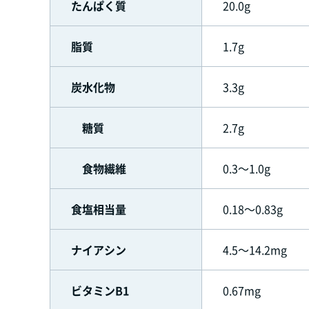
たんぱく質
20.0g
脂質
1.7g
炭水化物
3.3g
糖質
2.7g
食物繊維
0.3～1.0g
食塩相当量
0.18～0.83g
ナイアシン
4.5～14.2mg
ビタミンB1
0.67mg