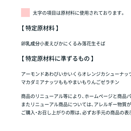
太字の項目は原材料に使用されております。
【 特定原材料 】
卵
乳成分
小麦
えび
かに
くるみ
落花生
そば
【 特定原材料に準ずるもの 】
アーモンド
あわび
いか
いくら
オレンジ
カシューナッ
マカダミアナッツ
もも
やまいも
りんご
ゼラチン
商品のリニューアル等により、ホームページと商品
またリニューアル商品については、アレルギー物質
ご購入・お召し上がりの際は、必ずお手元の商品の表