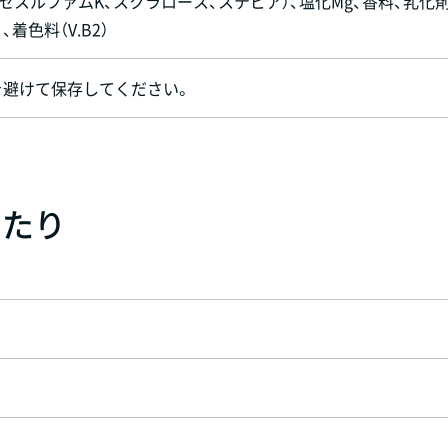
アセスルファムK、スクラロース、ステビア）、塩化Mg、香料、乳化剤
着色料（V.B2）
を避けて保存してください。
あたり