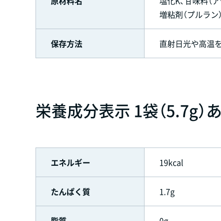
原材料名
塩化K、甘味料（
増粘剤（プルラン）、
保存方法
直射日光や高温
栄養成分表示 1袋（5.7g）
エネルギー
19kcal
たんぱく質
1.7g
脂質
0g