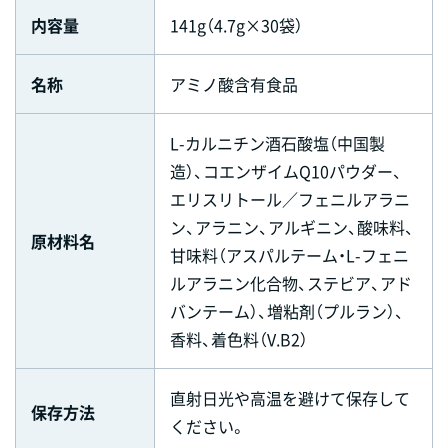
内容量
141g（4.7g×30袋）
名称
アミノ酸含有食品
L-カルニチン酒石酸塩（中国製
造）、コエンザイムQ10パウダー、
エリスリトール／フェニルアラニ
ン、アラニン、アルギニン、酸味料、
原材料名
甘味料（アスパルテーム・L-フェニ
ルアラニン化合物、ステビア、アド
バンテーム）、増粘剤（プルラン）、
香料、着色料（V.B2）
直射日光や高温を避けて保存して
保存方法
ください。