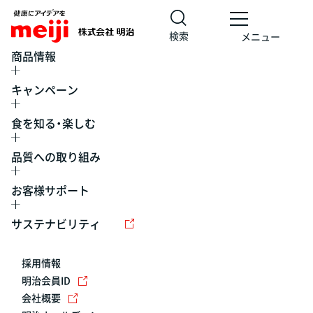
検索
メニュー
商品情報
キャンペーン
食を知る・楽しむ
品質への取り組み
お客様サポート
レシピ
食の栄養バランスチェック
チョコレート
工場見学
サステナビリティ
ヨーグルト
牛乳
食育
プレスリリース
アイス
採用情報
アレルギー
チーズ
キャンペーン
明治会員ID
会社概要
問い合わせ