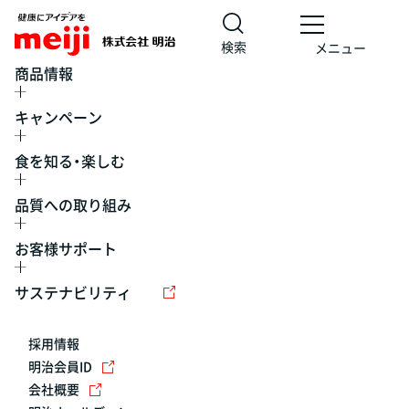
検索
メニュー
商品情報
キャンペーン
食を知る・楽しむ
品質への取り組み
お客様サポート
レシピ
食の栄養バランスチェック
チョコレート
工場見学
サステナビリティ
ヨーグルト
牛乳
食育
プレスリリース
アイス
採用情報
アレルギー
チーズ
キャンペーン
明治会員ID
会社概要
問い合わせ