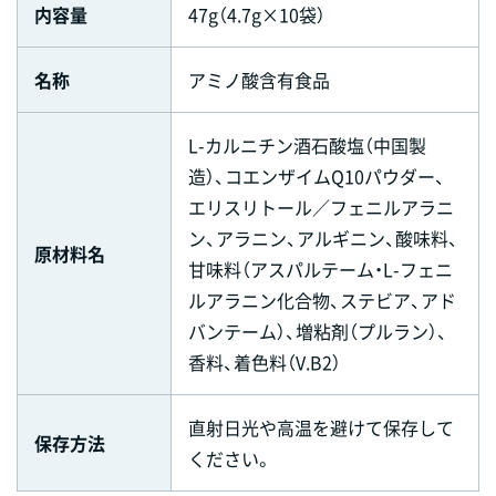
内容量
47g（4.7g×10袋）
名称
アミノ酸含有食品
L-カルニチン酒石酸塩（中国製
造）、コエンザイムQ10パウダー、
エリスリトール／フェニルアラニ
ン、アラニン、アルギニン、酸味料、
原材料名
甘味料（アスパルテーム・L-フェニ
ルアラニン化合物、ステビア、アド
バンテーム）、増粘剤（プルラン）、
香料、着色料（V.B2）
直射日光や高温を避けて保存して
保存方法
ください。