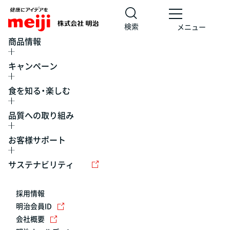
検索
メニュー
商品情報
キャンペーン
食を知る・楽しむ
品質への取り組み
お客様サポート
レシピ
食の栄養バランスチェック
チョコレート
工場見学
サステナビリティ
ヨーグルト
牛乳
食育
プレスリリース
アイス
採用情報
アレルギー
チーズ
キャンペーン
明治会員ID
会社概要
問い合わせ