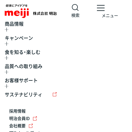
検索
メニュー
商品情報
キャンペーン
食を知る・楽しむ
品質への取り組み
お客様サポート
レシピ
食の栄養バランスチェック
チョコレート
工場見学
サステナビリティ
ヨーグルト
牛乳
食育
プレスリリース
アイス
採用情報
アレルギー
チーズ
キャンペーン
明治会員ID
会社概要
問い合わせ