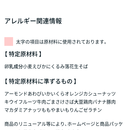
アレルギー関連情報
太字の項目は原材料に使用されております。
【 特定原材料 】
卵
乳成分
小麦
えび
かに
くるみ
落花生
そば
【 特定原材料に準ずるもの 】
アーモンド
あわび
いか
いくら
オレンジ
カシューナッツ
キウイフルーツ
牛肉
ごま
さけ
さば
大豆
鶏肉
バナナ
豚肉
マカダミアナッツ
もも
やまいも
りんご
ゼラチン
商品のリニューアル等により、ホームページと商品パッケ