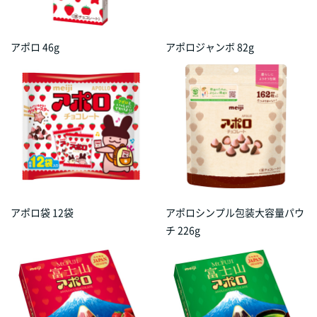
アポロ 46g
アポロジャンボ 82g
アポロ袋 12袋
アポロシンプル包装大容量パウ
チ 226g