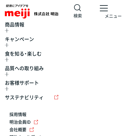
検索
メニュー
商品情報
キャンペーン
食を知る・楽しむ
品質への取り組み
お客様サポート
レシピ
食の栄養バランスチェック
チョコレート
工場見学
サステナビリティ
ヨーグルト
牛乳
食育
プレスリリース
アイス
採用情報
アレルギー
チーズ
キャンペーン
明治会員ID
会社概要
問い合わせ