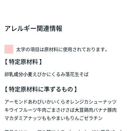
アレルギー関連情報
太字の項目は原材料に使用されております。
【 特定原材料 】
卵
乳成分
小麦
えび
かに
くるみ
落花生
そば
【 特定原材料に準ずるもの 】
アーモンド
あわび
いか
いくら
オレンジ
カシューナッツ
キウイフルーツ
牛肉
ごま
さけ
さば
大豆
鶏肉
バナナ
豚肉
マカダミアナッツ
もも
やまいも
りんご
ゼラチン