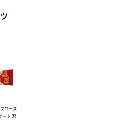
ッ
 フローズ
ザート 濃