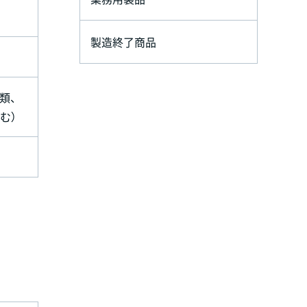
製造終了商品
類、
む）