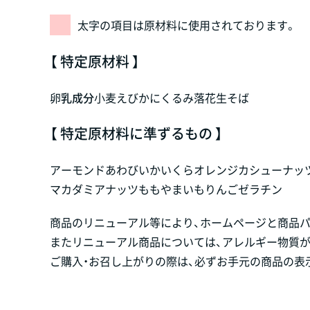
太字の項目は原材料に使用されております。
【 特定原材料 】
卵
乳成分
小麦
えび
かに
くるみ
落花生
そば
【 特定原材料に準ずるもの 】
アーモンド
あわび
いか
いくら
オレンジ
カシューナッ
マカダミアナッツ
もも
やまいも
りんご
ゼラチン
商品のリニューアル等により、ホームページと商品
またリニューアル商品については、アレルギー物質
ご購入・お召し上がりの際は、必ずお手元の商品の表