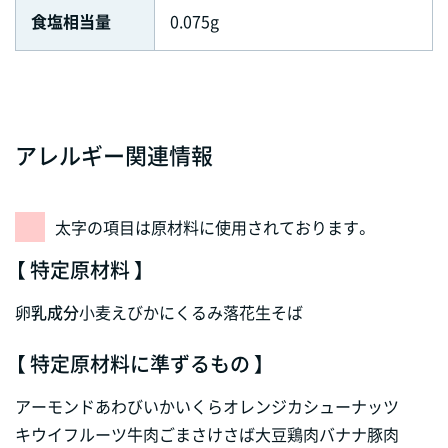
食塩相当量
0.075g
アレルギー関連情報
太字の項目は原材料に使用されております。
【 特定原材料 】
卵
乳成分
小麦
えび
かに
くるみ
落花生
そば
【 特定原材料に準ずるもの 】
アーモンド
あわび
いか
いくら
オレンジ
カシューナッツ
キウイフルーツ
牛肉
ごま
さけ
さば
大豆
鶏肉
バナナ
豚肉