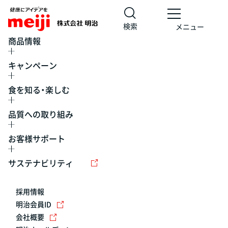
検索
メニュー
商品情報
キャンペーン
食を知る・楽しむ
品質への取り組み
お客様サポート
レシピ
食の栄養バランスチェック
チョコレート
工場見学
サステナビリティ
ヨーグルト
牛乳
食育
プレスリリース
アイス
採用情報
アレルギー
チーズ
キャンペーン
明治会員ID
会社概要
問い合わせ