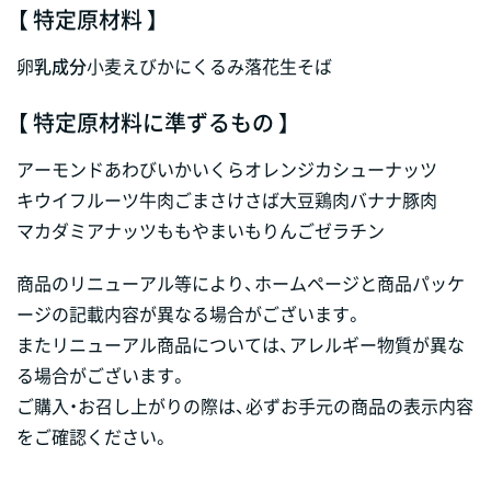
【 特定原材料 】
卵
乳成分
小麦
えび
かに
くるみ
落花生
そば
【 特定原材料に準ずるもの 】
アーモンド
あわび
いか
いくら
オレンジ
カシューナッツ
キウイフルーツ
牛肉
ごま
さけ
さば
大豆
鶏肉
バナナ
豚肉
マカダミアナッツ
もも
やまいも
りんご
ゼラチン
商品のリニューアル等により、ホームページと商品パッケ
ージの記載内容が異なる場合がございます。
またリニューアル商品については、アレルギー物質が異な
る場合がございます。
ご購入・お召し上がりの際は、必ずお手元の商品の表示内容
をご確認ください。