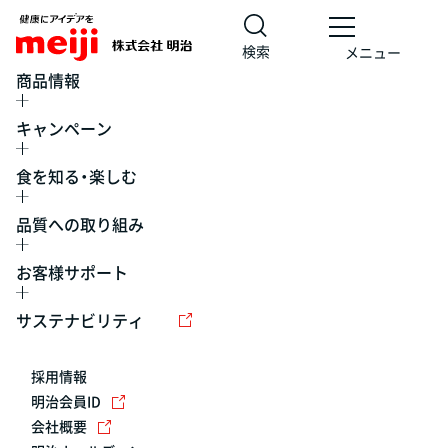
検索
メニュー
商品情報
キャンペーン
食を知る・楽しむ
品質への取り組み
お客様サポート
レシピ
食の栄養バランスチェック
チョコレート
工場見学
サステナビリティ
ヨーグルト
牛乳
食育
プレスリリース
アイス
採用情報
アレルギー
チーズ
キャンペーン
明治会員ID
会社概要
問い合わせ