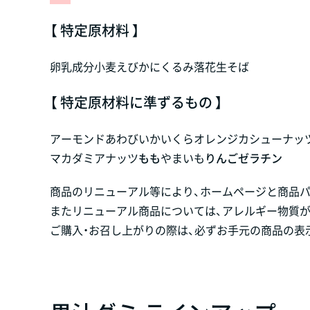
【 特定原材料 】
卵
乳成分
小麦
えび
かに
くるみ
落花生
そば
【 特定原材料に準ずるもの 】
アーモンド
あわび
いか
いくら
オレンジ
カシューナッ
マカダミアナッツ
もも
やまいも
りんご
ゼラチン
商品のリニューアル等により、ホームページと商品
またリニューアル商品については、アレルギー物質
ご購入・お召し上がりの際は、必ずお手元の商品の表