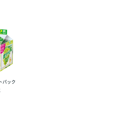
トパック
g