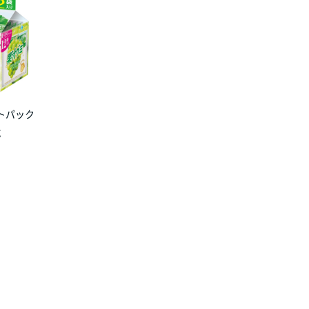
トパック
g