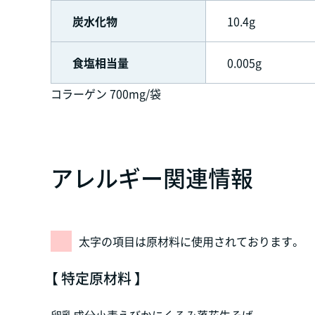
炭水化物
10.4g
食塩相当量
0.005g
コラーゲン 700mg/袋
アレルギー関連情報
太字の項目は原材料に使用されております。
【 特定原材料 】
卵
乳成分
小麦
えび
かに
くるみ
落花生
そば