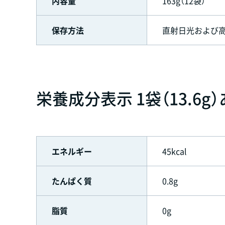
内容量
163g（12袋）
保存方法
直射日光および
栄養成分表示 1袋（13.6g
エネルギー
45kcal
たんぱく質
0.8g
脂質
0g