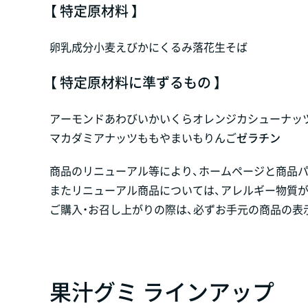
【 特定原材料 】
卵
乳成分
小麦
えび
かに
くるみ
落花生
そば
【 特定原材料に準ずるもの 】
アーモンド
あわび
いか
いくら
オレンジ
カシューナッ
マカダミアナッツ
もも
やまいも
りんご
ゼラチン
商品のリニューアル等により、ホームページと商品
またリニューアル商品については、アレルギー物質
ご購入・お召し上がりの際は、必ずお手元の商品の表
果汁グミ ラインアップ