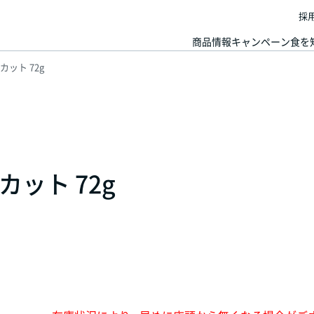
採
商品情報
キャンペーン
食を
ット 72g
ット 72g