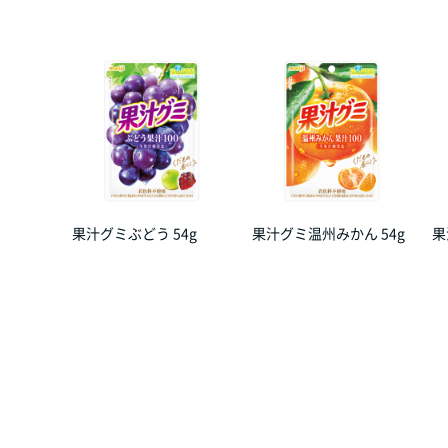
果汁グミぶどう 54g
果汁グミ温州みかん 54g
果