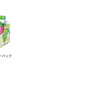
トパック
g