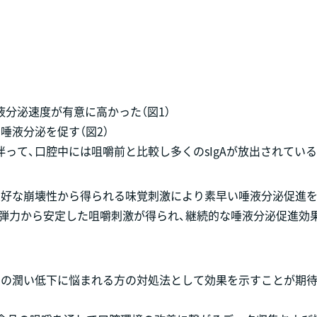
分泌速度が有意に高かった（図1）
唾液分泌を促す（図2）
て、口腔中には咀嚼前と比較し多くのsIgAが放出されている（
良好な崩壊性から得られる味覚刺激により素早い唾液分泌促進
る弾力から安定した咀嚼刺激が得られ、継続的な唾液分泌促進効
口の潤い低下に悩まれる方の対処法として効果を示すことが期