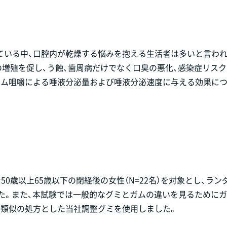
ている中、口腔内が乾燥する悩みを抱える生活者は多いと言わ
増殖を促し、う蝕、歯周病だけでなく口臭の悪化、感染症リス
ガム咀嚼による唾液分泌量および唾液分泌速度に与える効果に
50歳以上65歳以下の閉経後の女性（N=22名）を対象とし、ラン
た。また、本試験では一般的なグミとガムの違いを見るために
と類似の処方とした当社調整グミを使用しました。