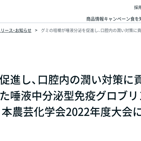
採
商品情報
キャンペーン
食を
スリリース・お知らせ
グミの咀嚼が唾液分泌を促進し、口腔内の潤い対策に貢
促進し、口腔内の潤い対策に
た唾液中分泌型免疫グロブリ
本農芸化学会2022年度大会