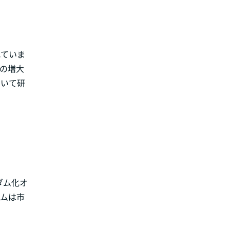
れていま
クの増大
ついて研
ダム化オ
ガムは市