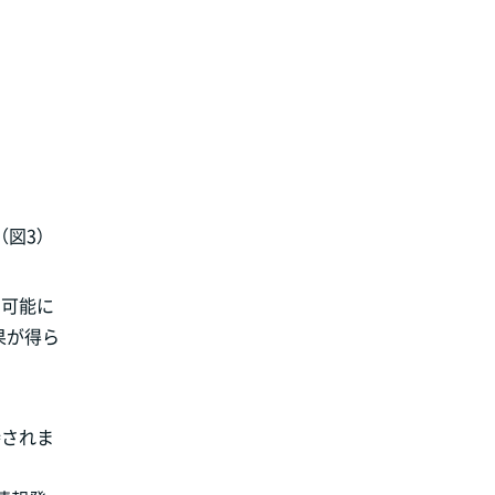
図3）
を可能に
果が得ら
待されま