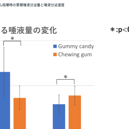
ム咀嚼時の累積唾液分泌量と唾液分泌速度