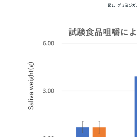
図1．グミ及びガ