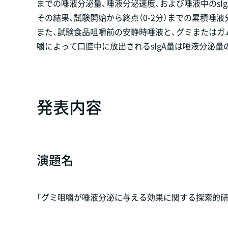
までの唾液分泌量、唾液分泌速度、および唾液中のsI
その結果、試験開始から終点（0-2分）までの累積
また、試験食品咀嚼前の安静時唾液と、グミまたはガ
嚼によって口腔中に放出されるsIgA量は唾液分泌
発表内容
演題名
「グミ咀嚼が唾液分泌に与える効果に関する探索的研