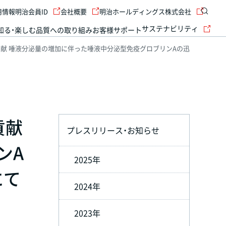
用情報
明治会員ID
会社概要
明治ホールディングス株式会社
サステナビリティ
知る・楽しむ
品質への取り組み
お客様サポート
献 唾液分泌量の増加に伴った唾液中分泌型免疫グロブリンAの迅
貢献
プレスリリース・お知らせ
ンA
2025年
にて
2024年
2023年