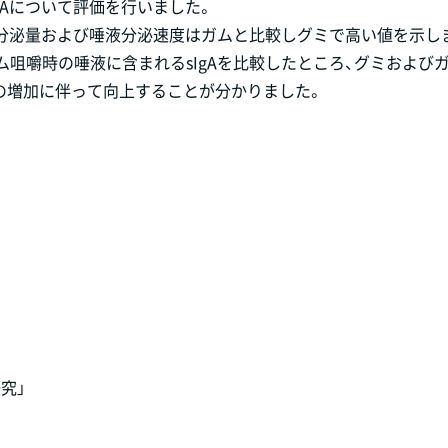
gAについて評価を行いました。
唾液分泌量および唾液分泌速度はガムと比較しグミで高い値を示し
ム咀嚼時の唾液に含まれるsIgAを比較したところ、グミおよび
量の増加に伴って向上することが分かりました。
究」