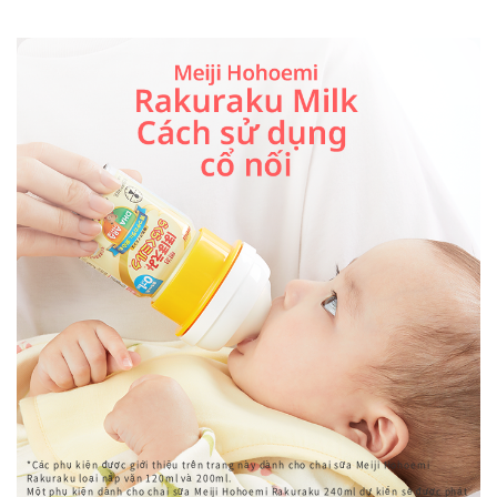
*Các phụ kiện được giới thiệu trên trang này dành cho chai sữa Meiji Hohoemi
Rakuraku loại nắp vặn 120ml và 200ml.
Một phụ kiện dành cho chai sữa Meiji Hohoemi Rakuraku 240ml dự kiến ​​sẽ được phát