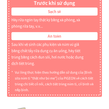
Trước khi sử dụng
Sạch sẽ
Hãy rửa ngón tay thật kỹ bằng xà phòng, xà
phòng rửa tay, v.v...
An toàn
Sau khi vệ sinh các phụ kiện và núm vú giả
bằng chất tẩy rửa dụng cụ ăn uống, hãy tiệt
trùng bằng cách đun sôi, hơi nước hoặc dung
dịch tiệt trùng.
Vui lòng thực hiện theo hướng dẫn sử dụng của [Bình
sữa núm ti “thật như bú mẹ”] của PIGEON về cách tiệt
trùng chi tiết cổ nối, cách tiệt trùng núm ti, cổ bình và
nắp bình.