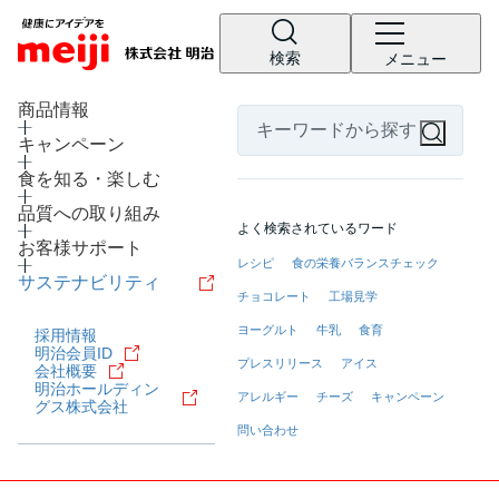
検索
メニュー
LANGUAGE
商品情報
キャンペーン
食を知る・楽しむ
品質への取り組み
よく検索されているワード
お客様サポート
レシピ
食の栄養バランスチェック
サステナビリティ
チョコレート
工場見学
ヨーグルト
牛乳
食育
採用情報
明治会員ID
プレスリリース
アイス
会社概要
明治ホールディン
アレルギー
チーズ
キャンペーン
グス株式会社
問い合わせ