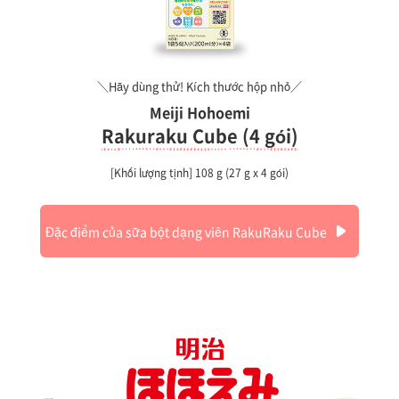
＼Hãy dùng thử! Kích thước hộp nhỏ／
Meiji Hohoemi
Rakuraku Cube (4 gói)
[Khối lượng tịnh] 108 g (27 g x 4 gói)
Đặc điểm của sữa bột dạng viên RakuRaku Cube