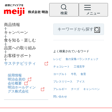
検索
メニュー
LANGUAGE
商品情報
キャンペーン
食を知る・楽しむ
品質への取り組み
よく検索されているワード
お客様サポート
レシピ
食の栄養バランスチェック
サステナビリティ
チョコレート
工場見学
ヨーグルト
牛乳
食育
採用情報
明治会員ID
プレスリリース
アイス
会社概要
明治ホールディン
アレルギー
チーズ
キャンペーン
グス株式会社
問い合わせ