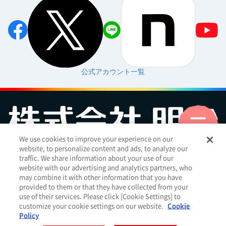
公式アカウント一覧
We use cookies to improve your experience on our
website, to personalize content and ads, to analyze our
お問い合わせ
サイトマップ
個人情報保護について
電子公告
traffic. We share information about your use of our
アクセシビリティへの対応方針
ご利用規約
明治グループのDX
website with our advertising and analytics partners, who
Cookie Settings
may combine it with other information that you have
provided to them or that they have collected from your
use of their services. Please click [Cookie Settings] to
customize your cookie settings on our website.
Cookie
明治ホールディングス株式会社
（
EN
｜
簡体
）
Policy
Meiji Seika ファルマ株式会社