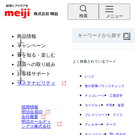
検索
メニュー
商品情報
キャンペーン
食を知る・楽しむ
よく検索されているワード
品質への取り組み
お客様サポート
レシピ
サステナビリティ
食の栄養バランスチェック
チョコレート
工場見学
ヨーグルト
牛乳
食育
採用情報
明治会員ID
プレスリリース
アイス
会社概要
明治ホールディ
アレルギー
チーズ
ングス株式会社
キャンペーン
問い合わせ