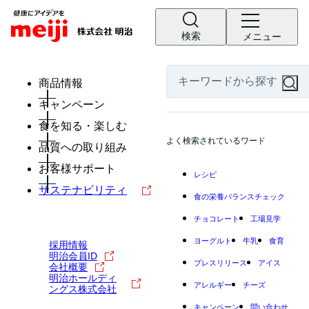
検索
メニュー
商品情報
キャンペーン
食を知る・楽しむ
よく検索されているワード
品質への取り組み
お客様サポート
レシピ
サステナビリティ
食の栄養バランスチェック
チョコレート
工場見学
ヨーグルト
牛乳
食育
採用情報
明治会員ID
プレスリリース
アイス
会社概要
明治ホールディ
アレルギー
チーズ
ングス株式会社
キャンペーン
問い合わせ