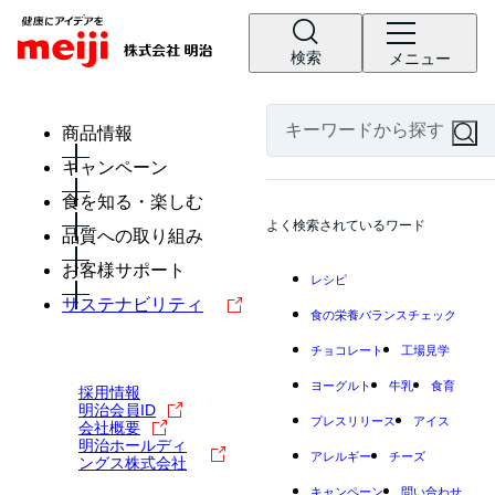
検索
メニュー
商品情報
キャンペーン
食を知る・楽しむ
よく検索されているワード
品質への取り組み
お客様サポート
レシピ
サステナビリティ
食の栄養バランスチェック
チョコレート
工場見学
ヨーグルト
牛乳
食育
採用情報
明治会員ID
プレスリリース
アイス
会社概要
明治ホールディ
アレルギー
チーズ
ングス株式会社
キャンペーン
問い合わせ