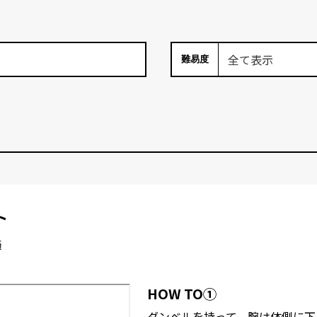
難易度
ト
筋
HOW TO①
ダンベルを持って、腕は体側に下