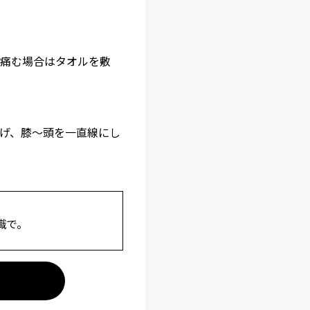
痛む場合はタオルを敷
げ、膝～頭を一直線にし
識で。