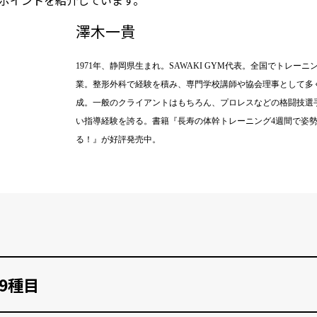
澤木一貴
1971年、静岡県生まれ。SAWAKI GYM代表。全国でトレ
業。整形外科で経験を積み、専門学校講師や協会理事として多
成。一般のクライアントはもちろん、プロレスなどの格闘技選
い指導経験を誇る。書籍『長寿の体幹トレーニング4週間で姿
る！』が好評発売中。
9種目