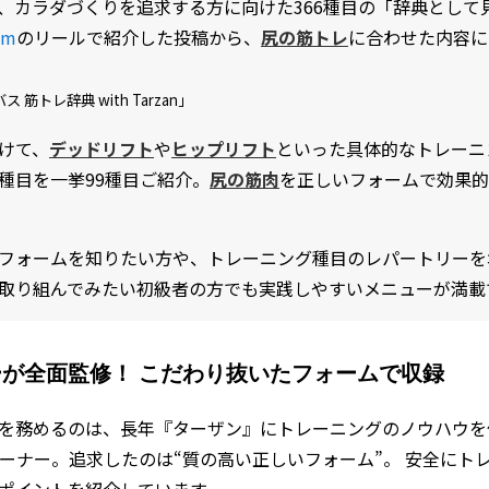
、カラダづくりを追求する方に向けた366種目の「辞典として
am
のリールで紹介した投稿から、
尻の筋トレ
に合わせた内容に
 筋トレ辞典 with Tarzan」
けて、
デッドリフト
や
ヒップリフト
といった具体的なトレーニ
種目を一挙99種目ご紹介。
尻の筋肉
を正しいフォームで効果的
フォームを知りたい方や、トレーニング種目のレパートリーを
取り組んでみたい初級者の方でも実践しやすいメニューが満載
が全面監修！ こだわり抜いたフォームで収録
を務めるのは、長年『ターザン』にトレーニングのノウハウを伝授
レーナー。追求したのは“質の高い正しいフォーム”。 安全にト
ポイントを紹介しています。