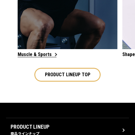
Muscle & Sports
Shape
PRODUCT LINEUP TOP
PRODUCT LINEUP
商品ラインナップ