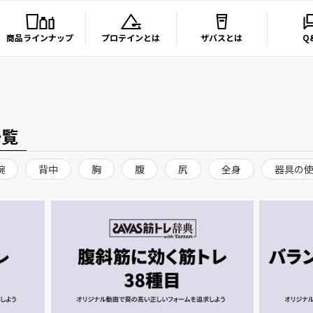
商品ラインナップ
プロテインとは
ザバスとは
Q
一覧
腕
背中
胸
腹
尻
全身
器具の