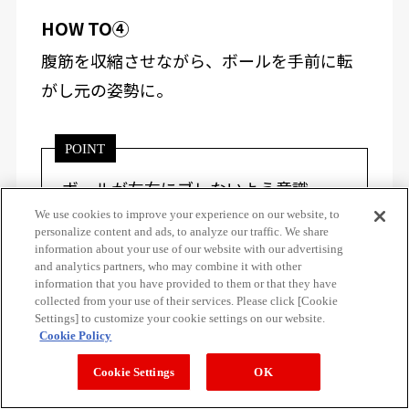
HOW TO④
腹筋を収縮させながら、ボールを手前に転
がし元の姿勢に。
POINT
ボールが左右にブレないよう意識。
We use cookies to improve your experience on our website, to
personalize content and ads, to analyze our traffic. We share
information about your use of our website with our advertising
詳しくはこちら
and analytics partners, who may combine it with other
information that you have provided to them or that they have
collected from your use of their services. Please click [Cookie
Settings] to customize your cookie settings on our website.
Cookie Policy
Cookie Settings
OK