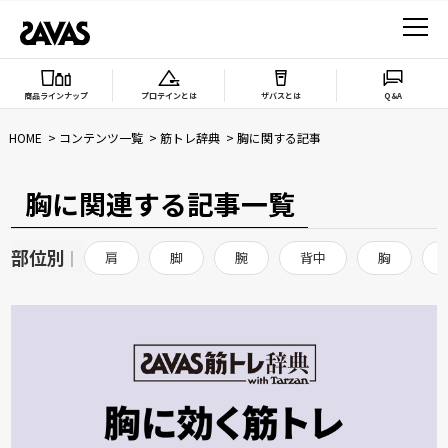
商品ラインナップ
プロテインとは
ザバスとは
Q&A
HOME
コンテンツ一覧
筋トレ辞典
胸に関する記事
胸に関連する記事一覧
部位別
|
肩
脚
腕
背中
胸