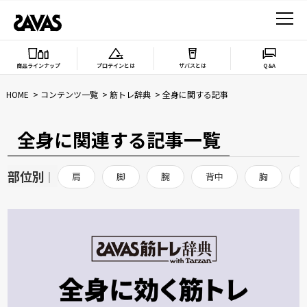
商品ラインナップ
プロテインとは
ザバスとは
Q&A
HOME
コンテンツ一覧
筋トレ辞典
全身に関する記事
全身に関連する記事一覧
部位別
|
肩
脚
腕
背中
胸