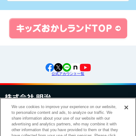
公式アカウント一覧
We use cookies to improve your experience on our website,
to personalize content and ads, to analyze our traffic. We
お問い合わせ
サイトマップ
個人情報保護について
電子公告
アクセシビリティへの対応方針
ご利用規約
明治グループのDX
share information about your use of our website with our
Cookie Settings
advertising and analytics partners, who may combine it with
other information that you have provided to them or that they
have collected from your use of their services. Please click