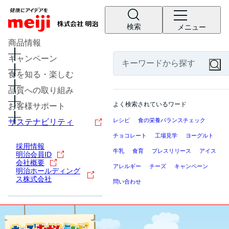
検索
メニュー
商品情報
キャンペーン
食を知る・楽しむ
品質への取り組み
よく検索されているワード
お客様サポート
レシピ
食の栄養バランスチェック
サステナビリティ
チョコレート
工場見学
ヨーグルト
採用情報
牛乳
食育
プレスリリース
アイス
明治会員ID
会社概要
アレルギー
チーズ
キャンペーン
明治ホールディング
ス株式会社
問い合わせ