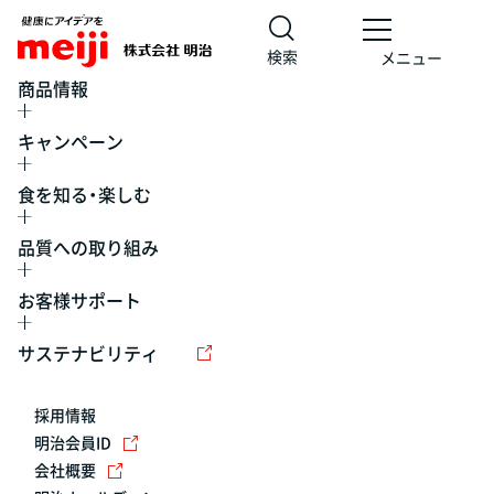
検索
メニュー
商品情報
キャンペーン
食を知る・楽しむ
品質への取り組み
お客様サポート
レシピ
食の栄養バランスチェック
チョコレート
工場見学
サステナビリティ
ヨーグルト
牛乳
食育
プレスリリース
アイス
採用情報
アレルギー
チーズ
キャンペーン
明治会員ID
会社概要
問い合わせ