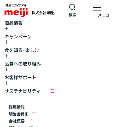
検索
メニュー
商品情報
キャンペーン
食を知る・楽しむ
品質への取り組み
お客様サポート
レシピ
食の栄養バランスチェック
チョコレート
工場見学
サステナビリティ
ヨーグルト
牛乳
食育
プレスリリース
アイス
採用情報
アレルギー
チーズ
キャンペーン
明治会員ID
会社概要
問い合わせ