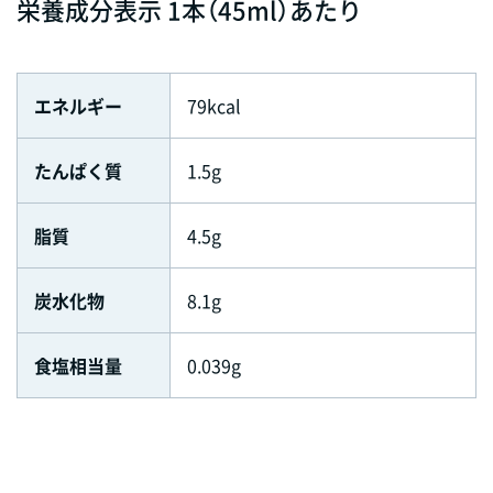
栄養成分表示 1本（45ml）あたり
エネルギー
79kcal
たんぱく質
1.5g
脂質
4.5g
炭水化物
8.1g
食塩相当量
0.039g