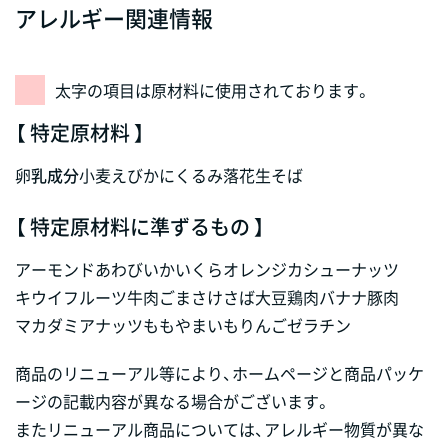
アレルギー関連情報
太字の項目は原材料に使用されております。
【 特定原材料 】
卵
乳成分
小麦
えび
かに
くるみ
落花生
そば
【 特定原材料に準ずるもの 】
アーモンド
あわび
いか
いくら
オレンジ
カシューナッツ
キウイフルーツ
牛肉
ごま
さけ
さば
大豆
鶏肉
バナナ
豚肉
マカダミアナッツ
もも
やまいも
りんご
ゼラチン
商品のリニューアル等により、ホームページと商品パッケ
ージの記載内容が異なる場合がございます。
またリニューアル商品については、アレルギー物質が異な