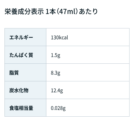
栄養成分表示 1本（47ml）あたり
エネルギー
130kcal
たんぱく質
1.5g
脂質
8.3g
炭水化物
12.4g
食塩相当量
0.028g