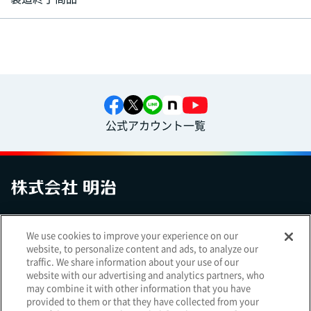
公式アカウント一覧
お問い合わせ
サイトマップ
個人情報保護について
電子公告
We use cookies to improve your experience on our
アクセシビリティへの対応方針
ご利用規約
明治グループのDX
website, to personalize content and ads, to analyze our
Cookie Settings
traffic. We share information about your use of our
website with our advertising and analytics partners, who
may combine it with other information that you have
provided to them or that they have collected from your