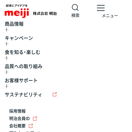
検索
メニュー
商品情報
キャンペーン
食を知る・楽しむ
品質への取り組み
お客様サポート
レシピ
食の栄養バランスチェック
チョコレート
工場見学
サステナビリティ
ヨーグルト
牛乳
食育
プレスリリース
アイス
採用情報
アレルギー
チーズ
キャンペーン
明治会員ID
会社概要
問い合わせ