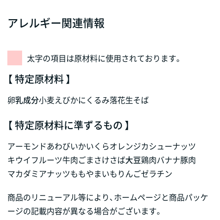
アレルギー関連情報
太字の項目は原材料に使用されております。
【 特定原材料 】
卵
乳成分
小麦
えび
かに
くるみ
落花生
そば
【 特定原材料に準ずるもの 】
アーモンド
あわび
いか
いくら
オレンジ
カシューナッツ
キウイフルーツ
牛肉
ごま
さけ
さば
大豆
鶏肉
バナナ
豚肉
マカダミアナッツ
もも
やまいも
りんご
ゼラチン
商品のリニューアル等により、ホームページと商品パッケ
ージの記載内容が異なる場合がございます。