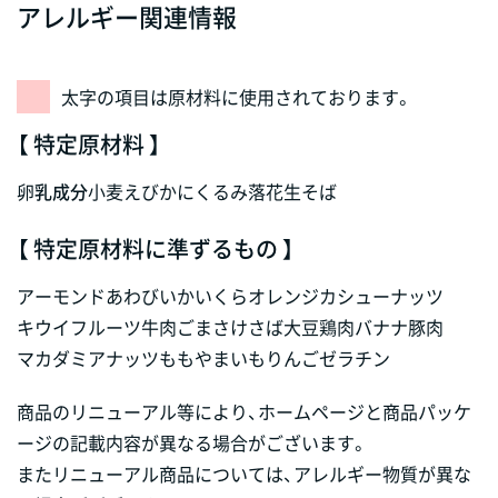
アレルギー関連情報
太字の項目は原材料に使用されております。
【 特定原材料 】
卵
乳成分
小麦
えび
かに
くるみ
落花生
そば
【 特定原材料に準ずるもの 】
アーモンド
あわび
いか
いくら
オレンジ
カシューナッツ
キウイフルーツ
牛肉
ごま
さけ
さば
大豆
鶏肉
バナナ
豚肉
マカダミアナッツ
もも
やまいも
りんご
ゼラチン
商品のリニューアル等により、ホームページと商品パッケ
ージの記載内容が異なる場合がございます。
またリニューアル商品については、アレルギー物質が異な