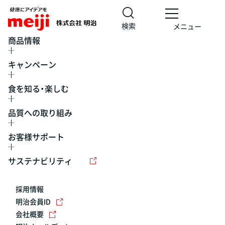
検索
メニュー
商品情報
キャンペーン
食を知る・楽しむ
品質への取り組み
お客様サポート
レシピ
食の栄養バランスチェック
チョコレート
工場見学
サステナビリティ
ヨーグルト
牛乳
食育
プレスリリース
アイス
採用情報
アレルギー
チーズ
キャンペーン
明治会員ID
会社概要
問い合わせ