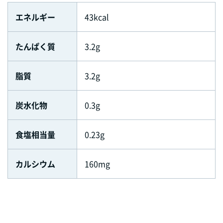
エネルギー
43kcal
たんぱく質
3.2g
脂質
3.2g
炭水化物
0.3g
食塩相当量
0.23g
カルシウム
160mg