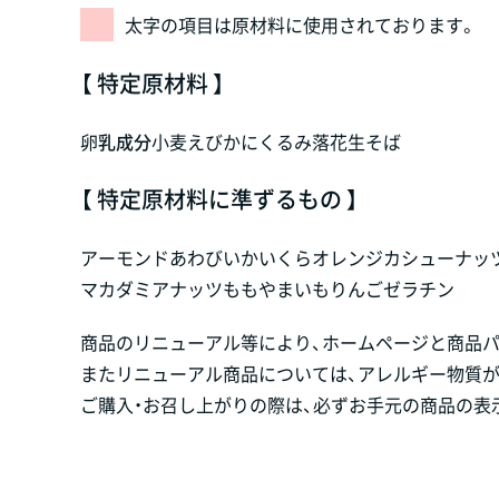
太字の項目は原材料に使用されております。
【 特定原材料 】
卵
乳成分
小麦
えび
かに
くるみ
落花生
そば
【 特定原材料に準ずるもの 】
アーモンド
あわび
いか
いくら
オレンジ
カシューナッ
マカダミアナッツ
もも
やまいも
りんご
ゼラチン
商品のリニューアル等により、ホームページと商品
またリニューアル商品については、アレルギー物質
ご購入・お召し上がりの際は、必ずお手元の商品の表