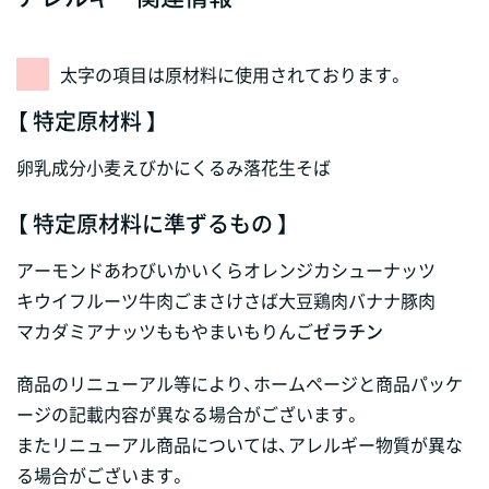
太字の項目は原材料に使用されております。
【 特定原材料 】
卵
乳成分
小麦
えび
かに
くるみ
落花生
そば
【 特定原材料に準ずるもの 】
アーモンド
あわび
いか
いくら
オレンジ
カシューナッツ
キウイフルーツ
牛肉
ごま
さけ
さば
大豆
鶏肉
バナナ
豚肉
マカダミアナッツ
もも
やまいも
りんご
ゼラチン
商品のリニューアル等により、ホームページと商品パッケ
ージの記載内容が異なる場合がございます。
またリニューアル商品については、アレルギー物質が異な
る場合がございます。