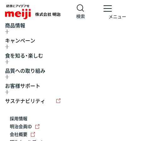
検索
メニュー
商品情報
キャンペーン
食を知る・楽しむ
品質への取り組み
お客様サポート
レシピ
食の栄養バランスチェック
チョコレート
工場見学
サステナビリティ
ヨーグルト
牛乳
食育
プレスリリース
アイス
採用情報
アレルギー
チーズ
キャンペーン
明治会員ID
会社概要
問い合わせ