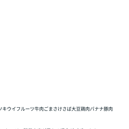
ツ
キウイフルーツ
牛肉
ごま
さけ
さば
大豆
鶏肉
バナナ
豚肉