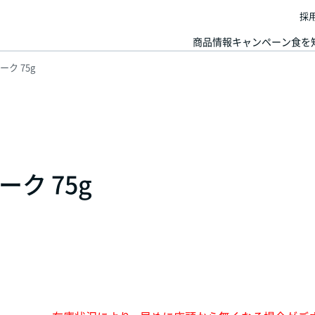
採
商品情報
キャンペーン
食を
ク 75g
ク 75g