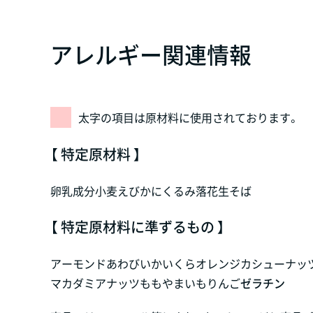
アレルギー関連情報
太字の項目は原材料に使用されております。
【 特定原材料 】
卵
乳成分
小麦
えび
かに
くるみ
落花生
そば
【 特定原材料に準ずるもの 】
アーモンド
あわび
いか
いくら
オレンジ
カシューナッ
マカダミアナッツ
もも
やまいも
りんご
ゼラチン