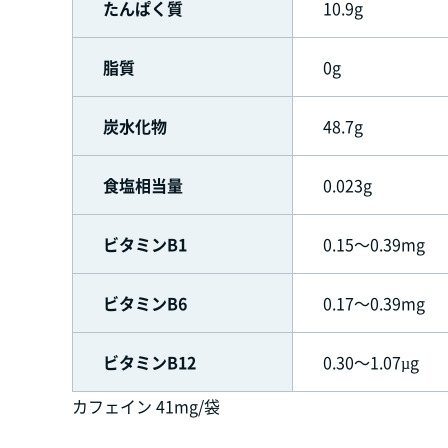
たんぱく質
10.9g
脂質
0g
炭水化物
48.7g
食塩相当量
0.023g
ビタミンB1
0.15～0.39mg
ビタミンB6
0.17～0.39mg
ビタミンB12
0.30～1.07µg
カフェイン 41mg/袋