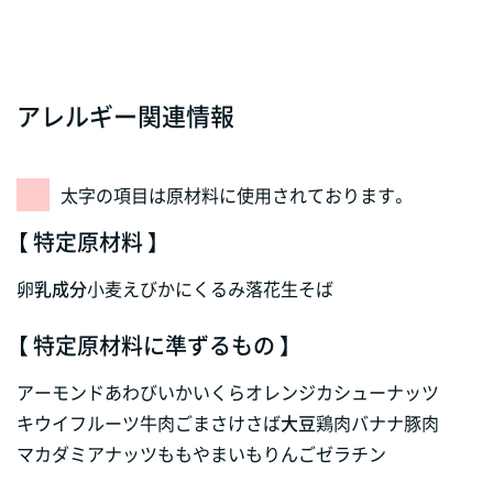
アレルギー関連情報
太字の項目は原材料に使用されております。
【 特定原材料 】
卵
乳成分
小麦
えび
かに
くるみ
落花生
そば
【 特定原材料に準ずるもの 】
アーモンド
あわび
いか
いくら
オレンジ
カシューナッツ
キウイフルーツ
牛肉
ごま
さけ
さば
大豆
鶏肉
バナナ
豚肉
マカダミアナッツ
もも
やまいも
りんご
ゼラチン