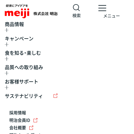
検索
メニュー
商品情報
キャンペーン
食を知る・楽しむ
品質への取り組み
お客様サポート
レシピ
食の栄養バランスチェック
チョコレート
工場見学
サステナビリティ
ヨーグルト
牛乳
食育
プレスリリース
アイス
採用情報
アレルギー
チーズ
キャンペーン
明治会員ID
会社概要
問い合わせ