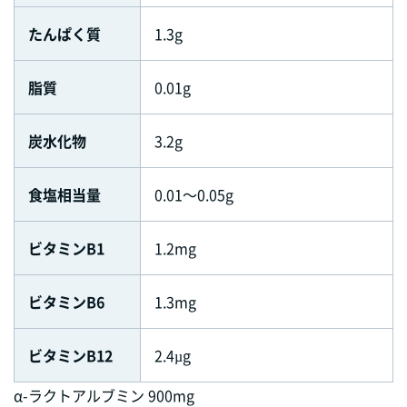
たんぱく質
1.3g
脂質
0.01g
炭水化物
3.2g
食塩相当量
0.01～0.05g
ビタミンB1
1.2mg
ビタミンB6
1.3mg
ビタミンB12
2.4µg
α-ラクトアルブミン 900mg