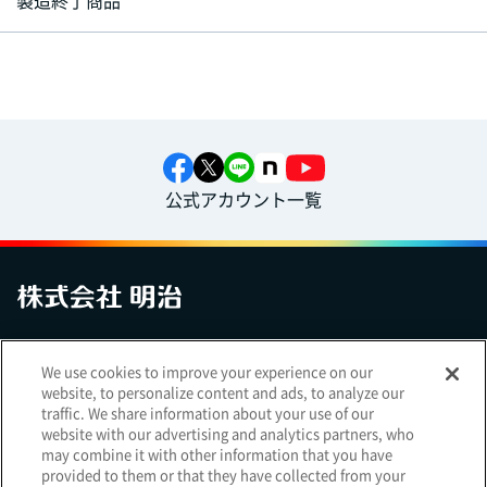
公式アカウント一覧
お問い合わせ
サイトマップ
個人情報保護について
電子公告
We use cookies to improve your experience on our
アクセシビリティへの対応方針
ご利用規約
明治グループのDX
website, to personalize content and ads, to analyze our
Cookie Settings
traffic. We share information about your use of our
website with our advertising and analytics partners, who
may combine it with other information that you have
provided to them or that they have collected from your