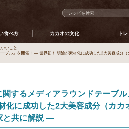
い食べ方
カカオの文化
トレ
にいいこと
ーブル』を開催！ ― 世界初！ 明治が素材化に成功した2大美容成分
に関するメディアラウンドテーブル
素材化に成功した2大美容成分（カ
と共に解説 ―